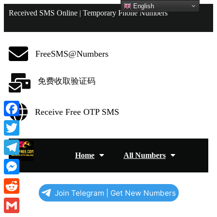
English
Received SMS Online | Temporary Phone Numbers
FreeSMS@Numbers
免费收取验证码
Receive Free OTP SMS
Facebook
Twitter
Home
All Numbers
Telegram
Messenger
Join Telegram | Get New Numbers
Reddit