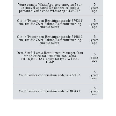
Votre compte WhatsApp sera enregistré sur
5
un nouvel appareil Ne donnez ce code à
years
personne Votre code WhatsApp : 439-715
ago
Gib in Twitter den Bestätigungscode 376311
5
ein, um die Zwei-Faktor-Authentifizierung
years
einzuschalten.
ago
Gib in Twitter den Bestätigungscode 516812
5
ein, um die Zwei-Faktor-Authentifizierung
years
einzuschalten.
ago
Dear Staff, I am a Recruitment Manager. You
5
are selected for Full time Job. Upto
years
PHP.6,000/DAY apply bit.ly/30W15SG
ago
TmhP
5
Your Twitter confirmation code is 572107.
years
ago
5
Your Twitter confirmation code is 383441.
years
ago