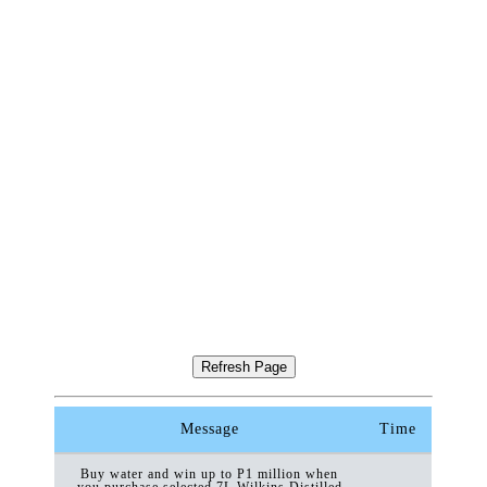
Message
Time
Buy water and win up to P1 million when
you purchase selected 7L Wilkins Distilled