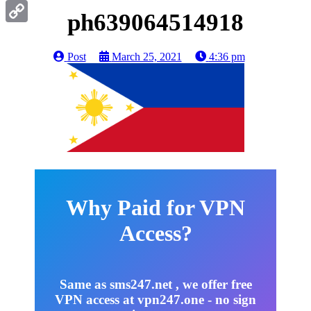
Gmail
ph639064514918
Copy
Link
Post
March 25, 2021
4:36 pm
Why Paid for VPN
Access?
Same as sms247.net , we offer free
VPN access at vpn247.one - no sign