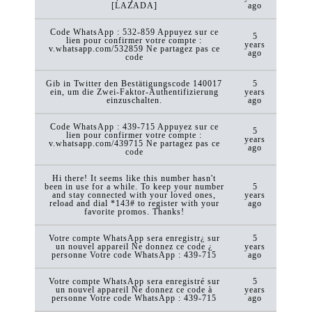
[LAZADA]
ago
Code WhatsApp : 532-859 Appuyez sur ce
5
lien pour confirmer votre compte :
years
v.whatsapp.com/532859 Ne partagez pas ce
ago
code
Gib in Twitter den Bestätigungscode 140017
5
ein, um die Zwei-Faktor-Authentifizierung
years
einzuschalten.
ago
Code WhatsApp : 439-715 Appuyez sur ce
5
lien pour confirmer votre compte :
years
v.whatsapp.com/439715 Ne partagez pas ce
ago
code
Hi there! It seems like this number hasn't
been in use for a while. To keep your number
5
and stay connected with your loved ones,
years
reload and dial *143# to register with your
ago
favorite promos. Thanks!
Votre compte WhatsApp sera enregistr¿ sur
5
un nouvel appareil Ne donnez ce code ¿
years
personne Votre code WhatsApp : 439-715
ago
Votre compte WhatsApp sera enregistré sur
5
un nouvel appareil Ne donnez ce code à
years
personne Votre code WhatsApp : 439-715
ago