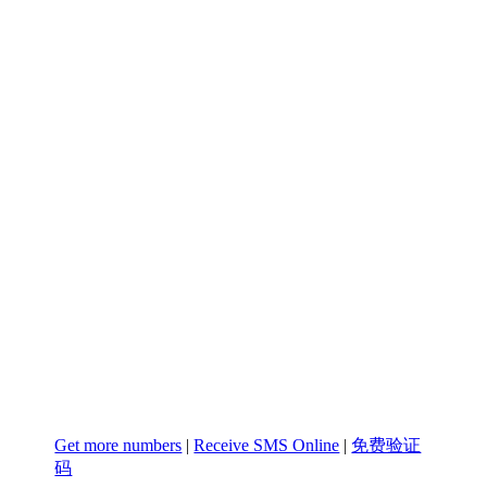
Get more numbers
|
Receive SMS Online
|
免费验证
码