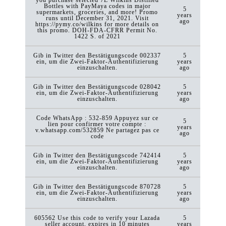
Bottles with PayMaya codes in major
5
supermarkets, groceries, and more! Promo
years
runs until December 31, 2021. Visit
ago
https://pymy.co/wilkins for more details on
this promo. DOH-FDA-CFRR Permit No.
1422 S. of 2021
Gib in Twitter den Bestätigungscode 002337
5
ein, um die Zwei-Faktor-Authentifizierung
years
einzuschalten.
ago
Gib in Twitter den Bestätigungscode 028042
5
ein, um die Zwei-Faktor-Authentifizierung
years
einzuschalten.
ago
Code WhatsApp : 532-859 Appuyez sur ce
5
lien pour confirmer votre compte :
years
v.whatsapp.com/532859 Ne partagez pas ce
ago
code
Gib in Twitter den Bestätigungscode 742414
5
ein, um die Zwei-Faktor-Authentifizierung
years
einzuschalten.
ago
Gib in Twitter den Bestätigungscode 870728
5
ein, um die Zwei-Faktor-Authentifizierung
years
einzuschalten.
ago
605562 Use this code to verify your Lazada
5
seller account, expires in 10 minutes
years